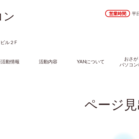
コン
営業時間
平日
）
藤ビル２F
おさが
新活動情報
活動内容
YANについて
パソコン
ページ見